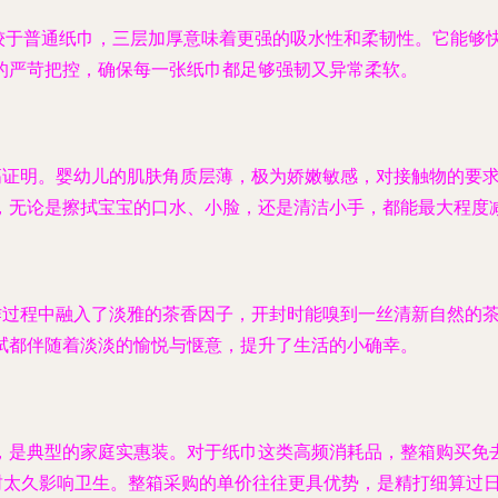
。相较于普通纸巾，三层加厚意味着更强的吸水性和柔韧性。它能
的严苛把控，确保每一张纸巾都足够强韧又异常柔软。
最高证明。婴幼儿的肌肤角质层薄，极为娇嫩敏感，对接触物的要
，无论是擦拭宝宝的口水、小脸，还是清洁小手，都能最大程度
制作过程中融入了淡雅的茶香因子，开封时能嗅到一丝清新自然的
拭都伴随着淡淡的愉悦与惬意，提升了生活的小确幸。
20包软抽，是典型的家庭实惠装。对于纸巾这类高频消耗品，整箱购
封太久影响卫生。整箱采购的单价往往更具优势，是精打细算过