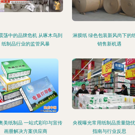
震荡中的品牌危机 从啄木鸟到
淋膜纸 绿色包装新风尚下的
纸制品行业的监管风暴
销售新机遇
奥美纸制品 一站式彩印与宣传
央视曝光常用纸制品质量隐忧
画册解决方案供应商
指南与行业反思