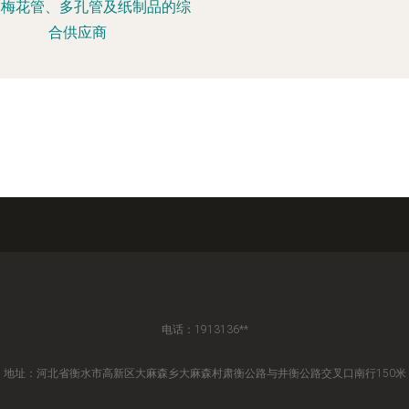
PE梅花管、多孔管及纸制品的综
合供应商
电话：1913136**
地址：河北省衡水市高新区大麻森乡大麻森村肃衡公路与井衡公路交叉口南行150米